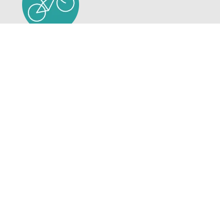
À propos
Idées de voyages à vélo au Québec et en Ontario.
Services offerts : conseils et aide à l'organisation d'une
randonnée, transport de bagages, navettes,
convoyages et location de vélos.
EN SAVOIR PLUS
Coordonnées
Activités