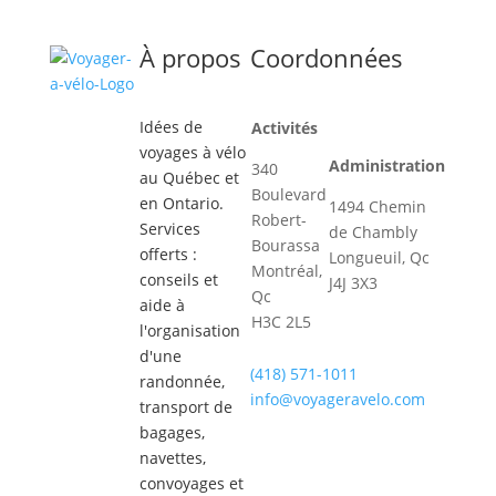
À propos
Coordonnées
Idées de
Activités
voyages à vélo
Administration
340
au Québec et
Boulevard
en Ontario.
1494 Chemin
Robert-
Services
de Chambly
Bourassa
offerts :
Longueuil, Qc
Montréal,
conseils et
J4J 3X3
Qc
aide à
H3C 2L5
l'organisation
d'une
(418) 571-1011
randonnée,
info@voyageravelo.com
transport de
bagages,
navettes,
convoyages et